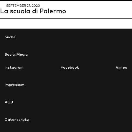
SEP­TEM­BER 27, 2020
La scuo­la di Pa­ler­mo
Suche
Social Media
Instagram
Facebook
Vimeo
newsletter
Impressum
AGB
Datenschutz