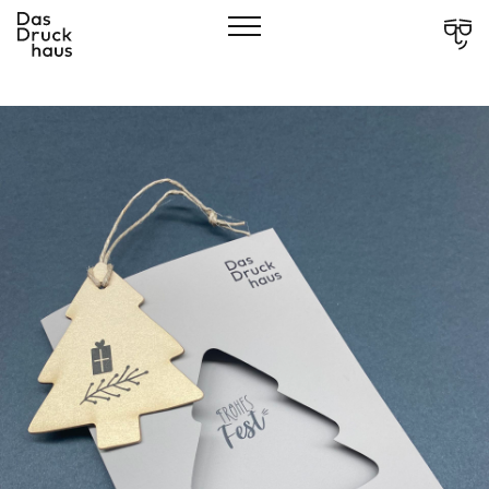
CLOSE
Showcases
Über Uns
Leistungen
Verantwortung
Services
Kontakt