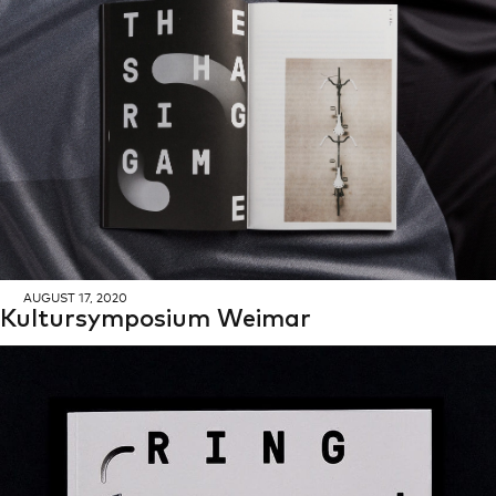
AU­GUST 17, 2020
Kul­tur­sym­po­si­um Wei­mar