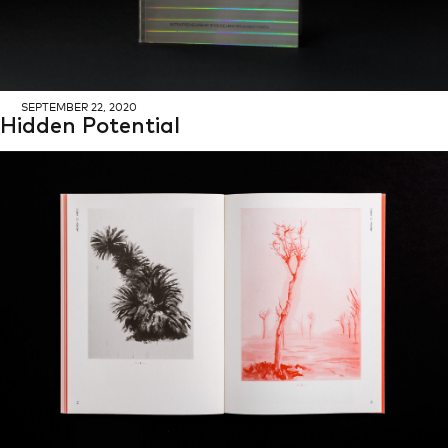
SEP­TEM­BER 22, 2020
Hid­den Po­ten­ti­al