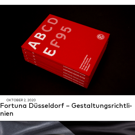
OK­TO­BER 2, 2020
For­tu­na Düs­sel­dorf – Ge­stal­tungs­richt­li­
ni­en