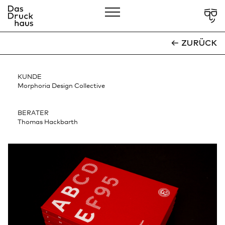
CLOSE
ZURÜCK
Showcases
KUNDE
Über Uns
Morphoria Design Collective
Leistungen
BERATER
Thomas Hackbarth
Verantwortung
Services
Kontakt