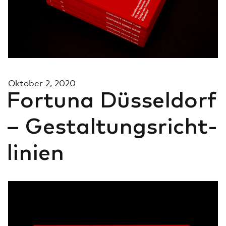
Suche
Ok­to­ber 2, 2020
For­tu­na Düs­sel­dorf
– Ge­stal­tungs­richt­
li­ni­en