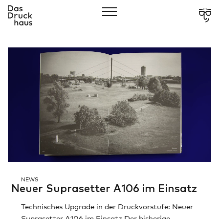
CLOSE
Showcases
Über Uns
Leistungen
Verantwortung
Services
NEWS
Neu­er Sup­ra­set­ter A106 im Ein­satz
Unmute
Technisches Upgrade in der Druckvorstufe: Neuer
Kontakt
Suprasetter A106 im Einsatz Der bisherige