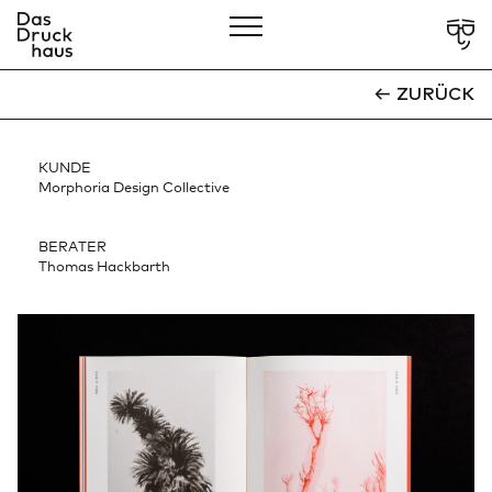
CLOSE
ZURÜCK
Showcases
KUNDE
Über Uns
Morphoria Design Collective
Leistungen
BERATER
Thomas Hackbarth
Verantwortung
Services
Kontakt