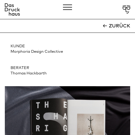
CLOSE
ZURÜCK
Showcases
KUNDE
Über Uns
Morphoria Design Collective
Leistungen
BERATER
Thomas Hackbarth
Verantwortung
Services
Kontakt