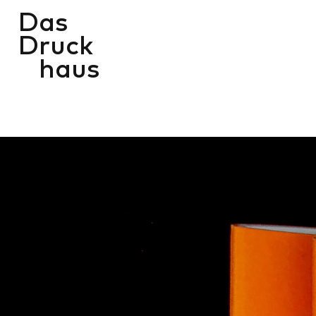
D
as
D
ruck
haus