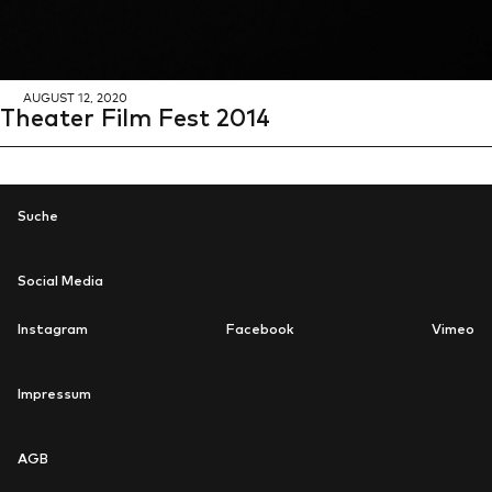
AU­GUST 12, 2020
Thea­ter Film Fest 2014
Suche
Social Media
Instagram
Facebook
Vimeo
newsletter
Impressum
AGB