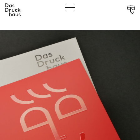
CLOSE
Showcases
Über Uns
Leistungen
Verantwortung
Services
Kontakt