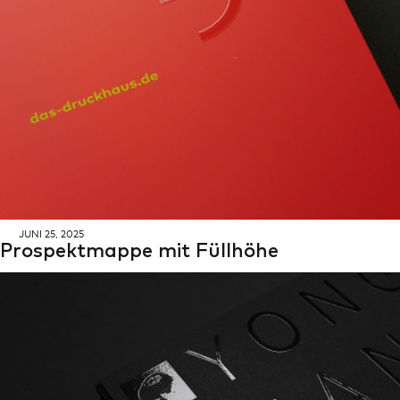
Suche
JUNI 25, 2025
Pro­spekt­map­pe mit Füll­hö­he