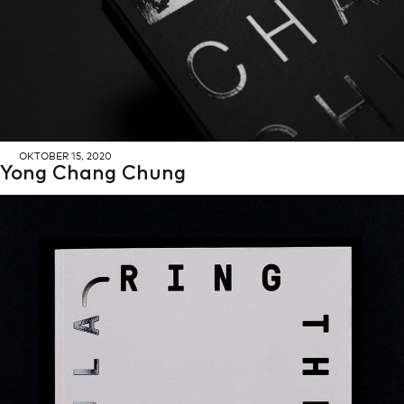
OK­TO­BER 15, 2020
Yong Chang Chung